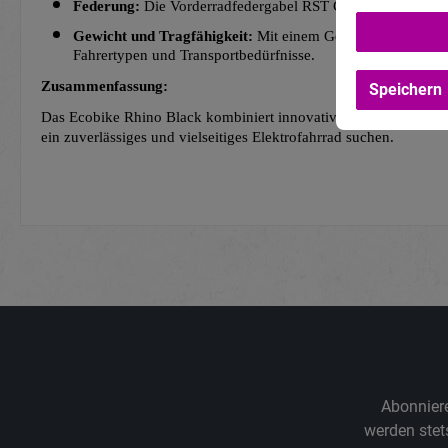
Federung:
 Die Vorderradfedergabel RST Carve-D-20 mit 50
Gewicht und Tragfähigkeit:
 Mit einem Gesamtgewicht von 
Fahrertypen und Transportbedürfnisse.
Zusammenfassung:
Speichern
Das Ecobike Rhino Black kombiniert innovatives Design mit prakt
ein zuverlässiges und vielseitiges Elektrofahrrad suchen.
Abonniere
werden stet