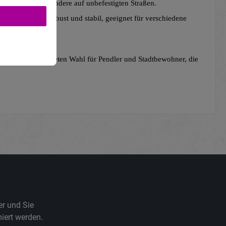
komfort, insbesondere auf unbefestigten Straßen.
Rhino Black robust und stabil, geeignet für verschiedene 
einer ausgezeichneten Wahl für Pendler und Stadtbewohner, die 
er und Sie
iert werden.